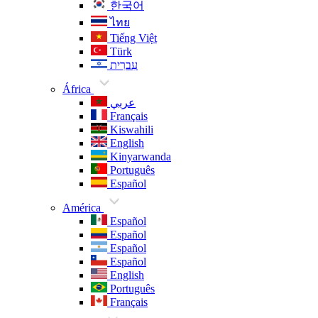
한국어
ไทย
Tiếng Việt
Türk
עִברִית
África
عربي
Français
Kiswahili
English
Kinyarwanda
Português
Español
América
Español
Español
Español
Español
English
Português
Français