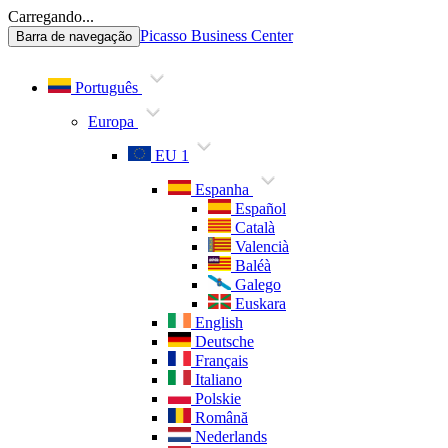
Carregando...
Picasso Business Center
Barra de navegação
Português
Europa
EU 1
Espanha
Español
Català
Valencià
Baléà
Galego
Euskara
English
Deutsche
Français
Italiano
Polskie
Română
Nederlands