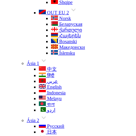
Shqipe
OUT EU 2
Norsk
Беларуская
ქართული
Հայերեն
Bosanski
Македонски
Íslensku
Ásia 1
中文
हिंदी
عربي
English
Indonesia
Melayu
বাংলা
اردو
Ásia 2
Русский
日本