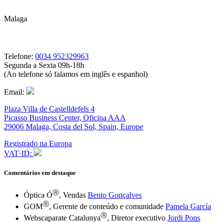
Malaga
Telefone:
0034 952329963
Segunda a Sexta 09h-18h
(Ao telefone só falamos em inglês e espanhol)
Email:
Plaza Villa de Castelldefels 4
Picasso Business Center, Oficina AAA
29006 Malaga, Costa del Sol, Spain, Europe
Registrado na Europa
VAT·ID:
Comentários em destaque
Ⓡ
Óptica Ó
, Vendas
Bento Gonçalves
Ⓡ
GOM
, Gerente de conteúdo e comunidade
Pamela García
Ⓡ
Webscaparate Catalunya
, Diretor executivo
Jordi Pons