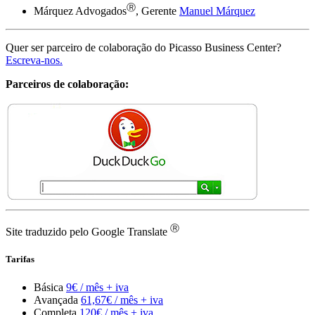
Ⓡ
Márquez Advogados
, Gerente
Manuel Márquez
Quer ser parceiro de colaboração do Picasso Business Center?
Escreva-nos.
Parceiros de colaboração:
Ⓡ
Site traduzido pelo Google Translate
Tarifas
Básica
9€ / mês + iva
Avançada
61,67€ / mês + iva
Completa
120€ / mês + iva
A página que você está visualizando foi criptografada antes de
ser transmitida pela Internet
Regulamento geral de proteção de dados (RGPD) da Picasso
Ⓡ
Business Center