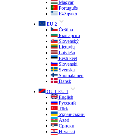
Magyar
Português
Ελληνικά
EU 2
Čeština
Български
Slovenský
Lietuvių
Latviešu
Eesti keel
Slovenski
Svenska
Suomalainen
Dansk
OUT EU 1
English
Русский
Türk
Український
Azəri
Српски
Hrvatski