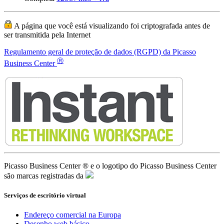
Picasso Business Center ® e o logotipo do Picasso Business Center
são marcas registradas da
Serviços de escritório virtual
Endereço comercial na Europa
Desenho web básico
Números de telefone europeus
Números de fax europeus
Envio de cartas da Europa
Domínios .ES ou .EU
Atendimento de chamadas
Gerenciamento de telefone
Hospedagem europeia SSL/TLS
Wordpress/Prestashop
Entrevista da empresa
Diretórios de empresas europeias
Advogados de imigração
Assessoria contábil online
Publicidade em 189 países