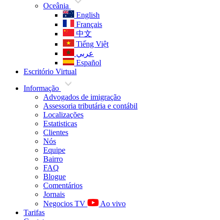
Oceânia
English
Français
中文
Tiếng Việt
عربي
Español
Escritório Virtual
Informação
Advogados de imigração
Assessoria tributária e contábil
Localizações
Estatisticas
Clientes
Nós
Equipe
Bairro
FAQ
Blogue
Comentários
Jornais
Negocios TV
Ao vivo
Tarifas