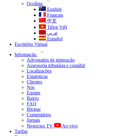
Oceânia
English
Français
中文
Tiếng Việt
عربي
Español
Escritório Virtual
Informação
Advogados de imigração
Assessoria tributária e contábil
Localizações
Estatisticas
Clientes
Nós
Equipe
Bairro
FAQ
Blogue
Comentários
Jornais
Negocios TV
Ao vivo
Tarifas