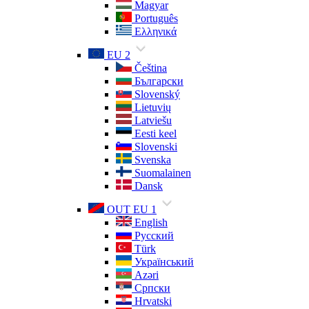
Magyar
Português
Ελληνικά
EU 2
Čeština
Български
Slovenský
Lietuvių
Latviešu
Eesti keel
Slovenski
Svenska
Suomalainen
Dansk
OUT EU 1
English
Русский
Türk
Український
Azəri
Српски
Hrvatski