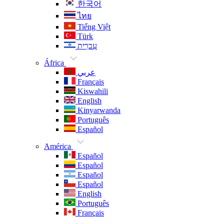
한국어
ไทย
Tiếng Việt
Türk
עִברִית
África
عربي
Français
Kiswahili
English
Kinyarwanda
Português
Español
América
Español
Español
Español
Español
English
Português
Français