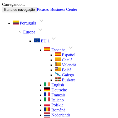
Carregando...
Picasso Business Center
Barra de navegação
Português
Europa
EU 1
Espanha
Español
Català
Valencià
Baléà
Galego
Euskara
English
Deutsche
Français
Italiano
Polskie
Română
Nederlands