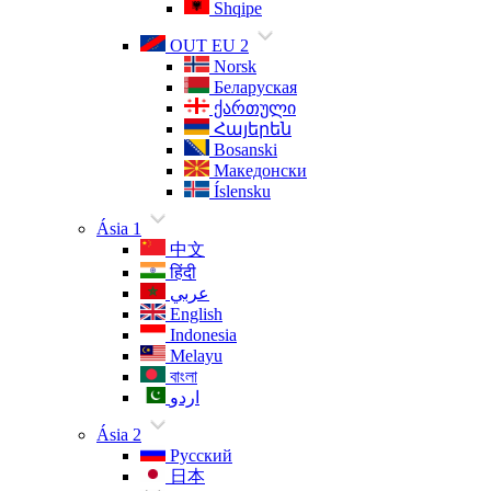
Shqipe
OUT EU 2
Norsk
Беларуская
ქართული
Հայերեն
Bosanski
Македонски
Íslensku
Ásia 1
中文
हिंदी
عربي
English
Indonesia
Melayu
বাংলা
اردو
Ásia 2
Русский
日本