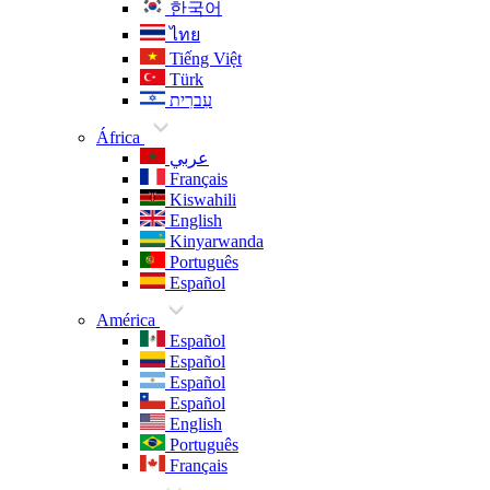
한국어
ไทย
Tiếng Việt
Türk
עִברִית
África
عربي
Français
Kiswahili
English
Kinyarwanda
Português
Español
América
Español
Español
Español
Español
English
Português
Français