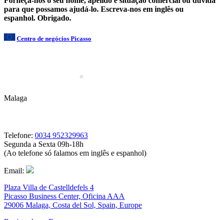
Forneça-nos o seu nome, apelido e situação comercial ou dúvida
para que possamos ajudá-lo. Escreva-nos em inglês ou
espanhol. Obrigado.
Centro de negócios Picasso
Malaga
Telefone:
0034 952329963
Segunda a Sexta 09h-18h
(Ao telefone só falamos em inglês e espanhol)
Email:
Plaza Villa de Castelldefels 4
Picasso Business Center, Oficina AAA
29006 Malaga, Costa del Sol, Spain, Europe