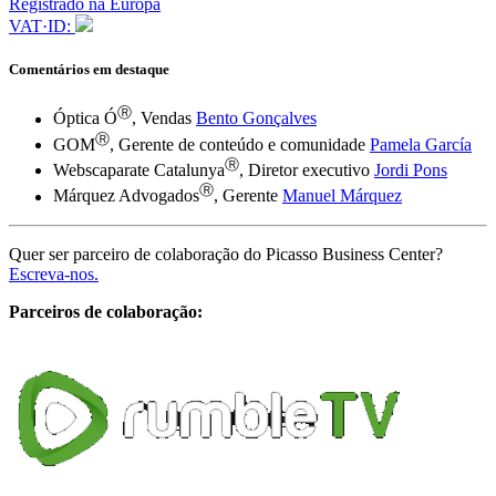
Registrado na Europa
VAT·ID:
Comentários em destaque
Ⓡ
Óptica Ó
, Vendas
Bento Gonçalves
Ⓡ
GOM
, Gerente de conteúdo e comunidade
Pamela García
Ⓡ
Webscaparate Catalunya
, Diretor executivo
Jordi Pons
Ⓡ
Márquez Advogados
, Gerente
Manuel Márquez
Quer ser parceiro de colaboração do Picasso Business Center?
Escreva-nos.
Parceiros de colaboração: