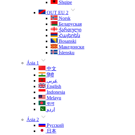
Shqipe
OUT EU 2
Norsk
Беларуская
ქართული
Հայերեն
Bosanski
Македонски
Íslensku
Ásia 1
中文
हिंदी
عربي
English
Indonesia
Melayu
বাংলা
اردو
Ásia 2
Русский
日本