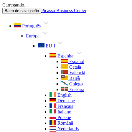
Carregando...
Picasso Business Center
Barra de navegação
Português
Europa
EU 1
Espanha
Español
Català
Valencià
Baléà
Galego
Euskara
English
Deutsche
Français
Italiano
Polskie
Română
Nederlands