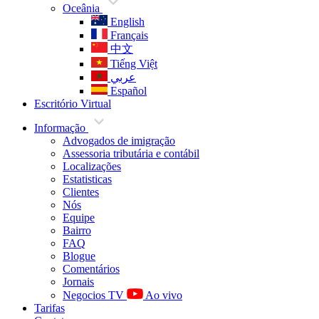
Oceânia
English
Français
中文
Tiếng Việt
عربي
Español
Escritório Virtual
Informação
Advogados de imigração
Assessoria tributária e contábil
Localizações
Estatisticas
Clientes
Nós
Equipe
Bairro
FAQ
Blogue
Comentários
Jornais
Negocios TV
Ao vivo
Tarifas