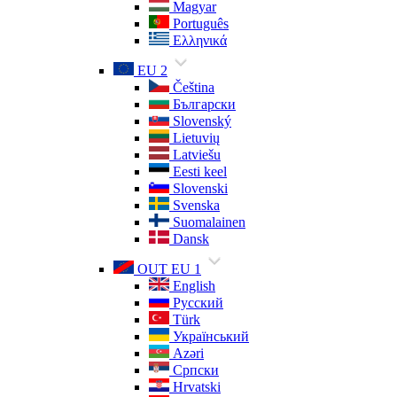
Magyar
Português
Ελληνικά
EU 2
Čeština
Български
Slovenský
Lietuvių
Latviešu
Eesti keel
Slovenski
Svenska
Suomalainen
Dansk
OUT EU 1
English
Русский
Türk
Український
Azəri
Српски
Hrvatski