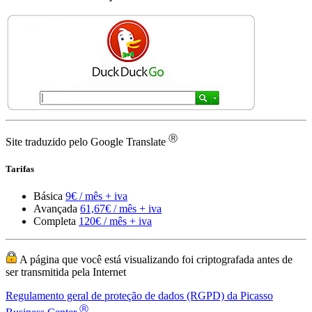
Ⓡ
Site traduzido pelo Google Translate
Tarifas
Básica
9€ / mês + iva
Avançada
61,67€ / mês + iva
Completa
120€ / mês + iva
A página que você está visualizando foi criptografada antes de
ser transmitida pela Internet
Regulamento geral de proteção de dados (RGPD) da Picasso
Ⓡ
Business Center
Picasso Business Center ® e o logotipo do Picasso Business Center
são marcas registradas da