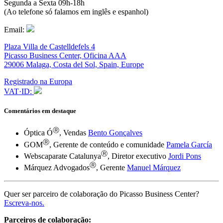
Segunda a Sexta 09h-18h
(Ao telefone só falamos em inglês e espanhol)
Email:
Plaza Villa de Castelldefels 4
Picasso Business Center, Oficina AAA
29006 Malaga, Costa del Sol, Spain, Europe
Registrado na Europa
VAT·ID:
Comentários em destaque
Ⓡ
Óptica Ó
, Vendas
Bento Gonçalves
Ⓡ
GOM
, Gerente de conteúdo e comunidade
Pamela García
Ⓡ
Webscaparate Catalunya
, Diretor executivo
Jordi Pons
Ⓡ
Márquez Advogados
, Gerente
Manuel Márquez
Quer ser parceiro de colaboração do Picasso Business Center?
Escreva-nos.
Parceiros de colaboração: