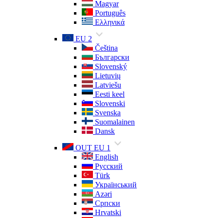
Magyar
Português
Ελληνικά
EU 2
Čeština
Български
Slovenský
Lietuvių
Latviešu
Eesti keel
Slovenski
Svenska
Suomalainen
Dansk
OUT EU 1
English
Русский
Türk
Український
Azəri
Српски
Hrvatski