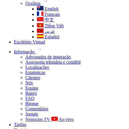
Oceânia
English
Français
中文
Tiếng Việt
عربي
Español
Escritório Virtual
Informação
Advogados de imigração
Assessoria tributária e contábil
Localizações
Estatisticas
Clientes
Nós
Equipe
Bairro
FAQ
Blogue
Comentários
Jornais
Negocios TV
Ao vivo
Tarifas