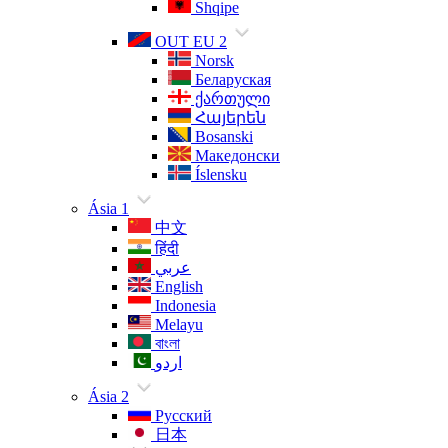
Shqipe
OUT EU 2
Norsk
Беларуская
ქართული
Հայերեն
Bosanski
Македонски
Íslensku
Ásia 1
中文
हिंदी
عربي
English
Indonesia
Melayu
বাংলা
اردو
Ásia 2
Русский
日本