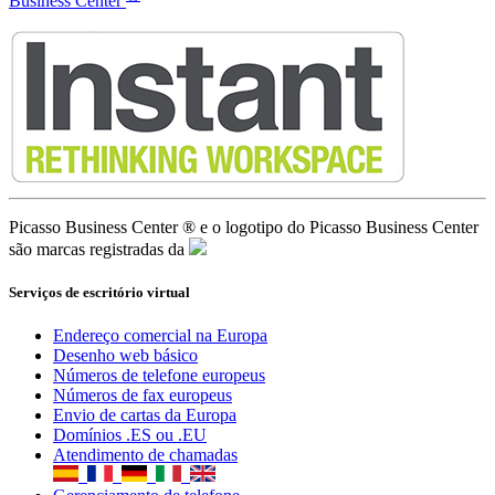
Serviços de escritório virtual
Endereço comercial na Europa
Desenho web básico
Números de telefone europeus
Números de fax europeus
Envio de cartas da Europa
Domínios .ES ou .EU
Atendimento de chamadas
Gerenciamento de telefone
Hospedagem europeia SSL/TLS
Wordpress/Prestashop
Entrevista da empresa
Diretórios de empresas europeias
Advogados de imigração
Assessoria contábil online
Publicidade em 189 países
Cópias de segurança até 6 Tb
Ferramentas gratuitas para empresários
Ⓡ
© 2021 -
Picasso Business Center