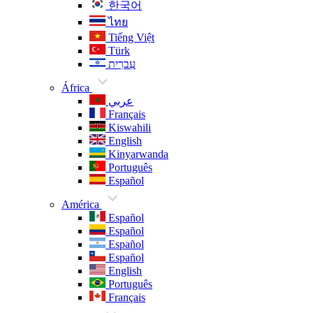
한국어
ไทย
Tiếng Việt
Türk
עִברִית
África
عربي
Français
Kiswahili
English
Kinyarwanda
Português
Español
América
Español
Español
Español
Español
English
Português
Français