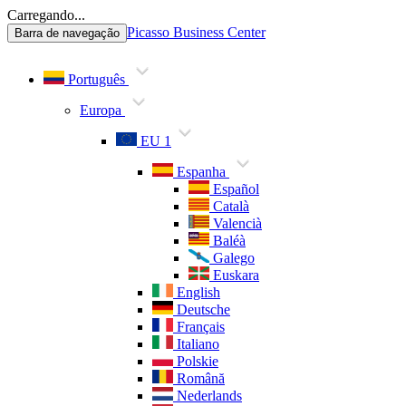
Carregando...
Picasso Business Center
Barra de navegação
Português
Europa
EU 1
Espanha
Español
Català
Valencià
Baléà
Galego
Euskara
English
Deutsche
Français
Italiano
Polskie
Română
Nederlands